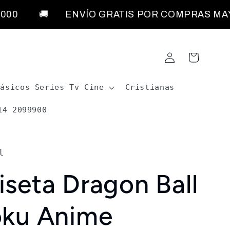
0
🚚 ENVÍO GRATIS POR COMPRAS MAYOR
Iniciar
Carrito
sesión
lásicos Series Tv Cine
Cristianas
14 2099900
l
seta Dragon Ball
oku Anime