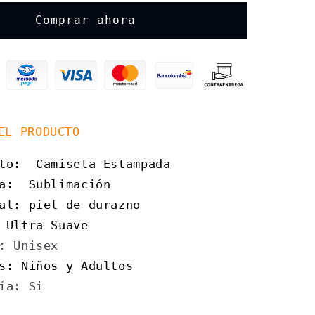
Ball
Comprar ahora
Z
Goku
Anime
EL PRODUCTO
cto: Camiseta Estampada
ca: Sublimación
al: piel de durazno
 Ultra Suave
: Unisex
s: Niños y Adultos
ía: Si