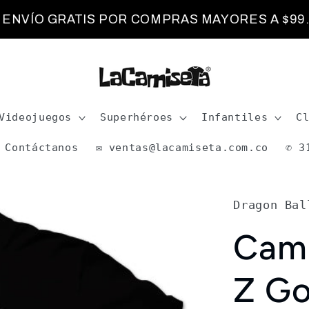
ÍO GRATIS POR COMPRAS MAYORES A $99.00
Videojuegos
Superhéroes
Infantiles
C
Contáctanos
✉️ ventas@lacamiseta.com.co
✆ 3
Dragon Bal
Cami
Z G