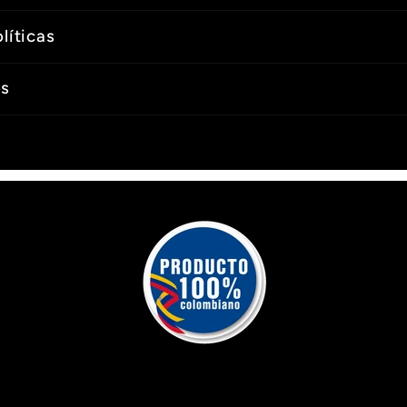
líticas
os