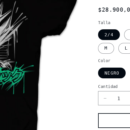
Precio
$28.900,
habitual
Talla
2/4
M
L
Color
NEGRO
Cantidad
Cantidad
Reducir
cantidad
para
Camiseta
Dragon