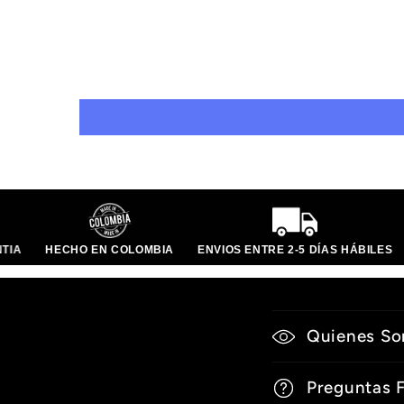
NTIA
HECHO EN COLOMBIA
ENVIOS ENTRE 2-5 DÍAS HÁBILES
C
Quienes S
o
n
Preguntas 