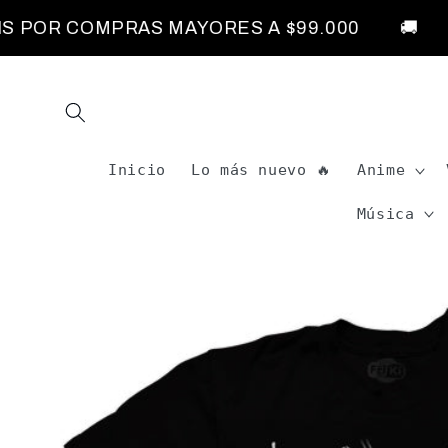
Ir
directamente
POR COMPRAS MAYORES A $99.000
🚚 ENV
al contenido
Inicio
Lo más nuevo 🔥
Anime
Música
Ir
directamente
a la
información
del producto