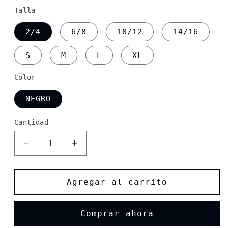
habitual
Talla
2/4
6/8
10/12
14/16
S
M
L
XL
Color
NEGRO
Cantidad
Cantidad
Reducir
Aumentar
cantidad
cantidad
para
para
Camiseta
Camiseta
Agregar al carrito
Black
Black
Clover
Clover
Comprar ahora