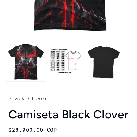
Abrir
elemento
multimedia
1
en
una
ventana
modal
Black Clover
Camiseta Black Clover
Precio
$28.900,00 COP