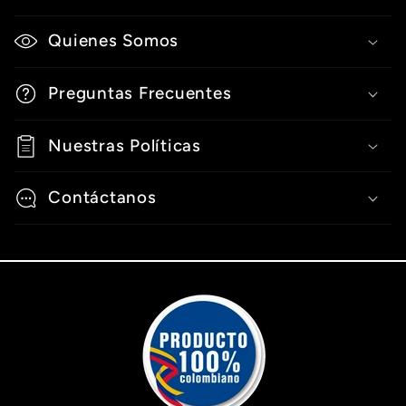
C
o
Quienes Somos
n
t
Preguntas Frecuentes
e
n
Nuestras Políticas
i
Contáctanos
d
o
d
e
s
p
l
e