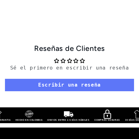
Reseñas de Clientes
Sé el primero en escribir una reseña
Escribir una reseña
GARANTIA
HECHO EN COLOMBIA
ENVIOS ENTRE 2-5 DÍAS HÁBILES
COMPRAS SEGURAS
30 DÍAS D